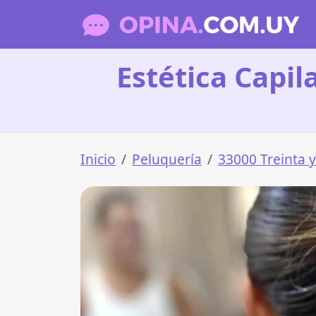
Estética Capila
Inicio
Peluquería
33000 Treinta y