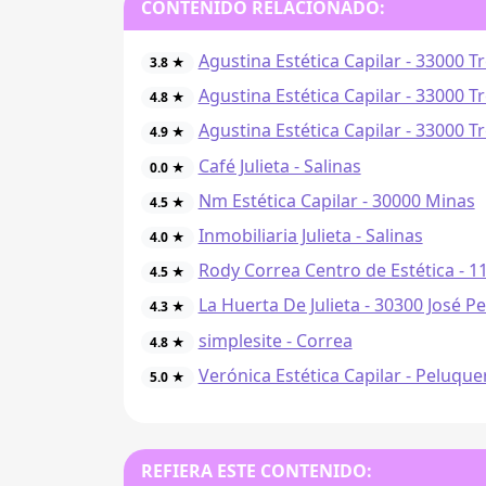
CONTENIDO RELACIONADO:
Agustina Estética Capilar - 33000 Tr
3.8 ★
Agustina Estética Capilar - 33000 Tr
4.8 ★
Agustina Estética Capilar - 33000 Tr
4.9 ★
Café Julieta - Salinas
0.0 ★
Nm Estética Capilar - 30000 Minas
4.5 ★
Inmobiliaria Julieta - Salinas
4.0 ★
Rody Correa Centro de Estética - 
4.5 ★
La Huerta De Julieta - 30300 José P
4.3 ★
simplesite - Correa
4.8 ★
Verónica Estética Capilar - Peluque
5.0 ★
REFIERA ESTE CONTENIDO: