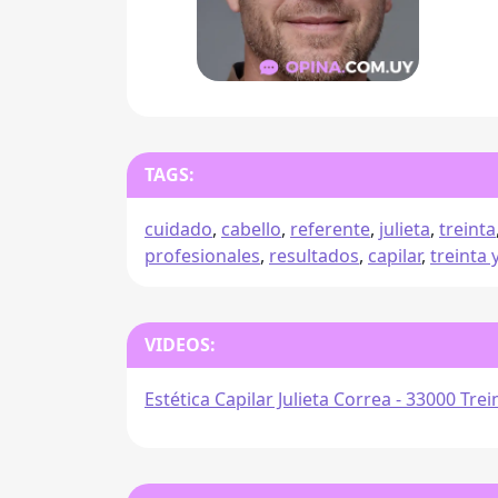
TAGS:
cuidado
,
cabello
,
referente
,
julieta
,
treinta
profesionales
,
resultados
,
capilar
,
treinta 
VIDEOS:
Estética Capilar Julieta Correa - 33000 Trei