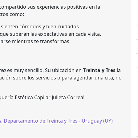
compartido sus experiencias positivas en la
ctos como:
 sienten cómodos y bien cuidados.
ue superan las expectativas en cada visita.
jarse mientras te transformas.
rea
es muy sencillo. Su ubicación en
Treinta y Tres
la
ción sobre los servicios o para agendar una cita, no
uería Estética Capilar Julieta Correa!
s
,
Departamento de Treinta y Tres
- Uruguay (
UY
)
8