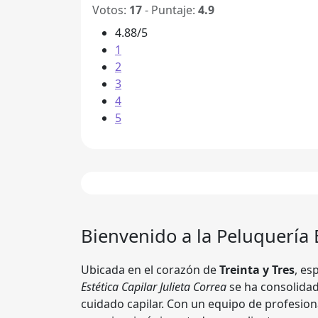
Votos:
17
- Puntaje:
4.9
4.88/5
1
2
3
4
5
Bienvenido a la Peluquería
Ubicada en el corazón de
Treinta y Tres
, es
Estética Capilar Julieta Correa
se ha consolidad
cuidado capilar. Con un equipo de profesion