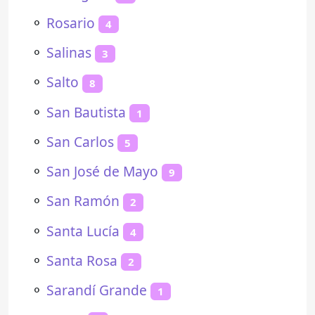
⚬
Rosario
4
⚬
Salinas
3
⚬
Salto
8
⚬
San Bautista
1
⚬
San Carlos
5
⚬
San José de Mayo
9
⚬
San Ramón
2
⚬
Santa Lucía
4
⚬
Santa Rosa
2
⚬
Sarandí Grande
1