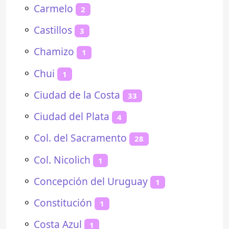
⚬
Carmelo
2
⚬
Castillos
3
⚬
Chamizo
1
⚬
Chui
1
⚬
Ciudad de la Costa
33
⚬
Ciudad del Plata
4
⚬
Col. del Sacramento
28
⚬
Col. Nicolich
1
⚬
Concepción del Uruguay
1
⚬
Constitución
1
⚬
Costa Azul
1