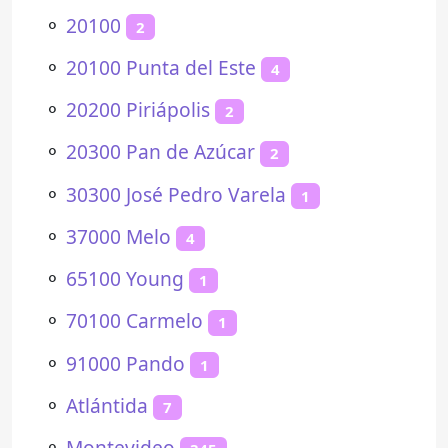
⚬
20100
2
⚬
20100 Punta del Este
4
⚬
20200 Piriápolis
2
⚬
20300 Pan de Azúcar
2
⚬
30300 José Pedro Varela
1
⚬
37000 Melo
4
⚬
65100 Young
1
⚬
70100 Carmelo
1
⚬
91000 Pando
1
⚬
Atlántida
7
⚬
Montevideo