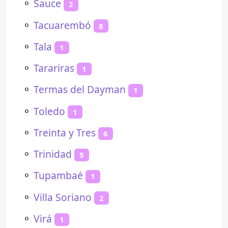
⚬
Sauce
2
⚬
Tacuarembó
8
⚬
Tala
1
⚬
Tarariras
1
⚬
Termas del Dayman
1
⚬
Toledo
1
⚬
Treinta y Tres
6
⚬
Trinidad
5
⚬
Tupambaé
1
⚬
Villa Soriano
2
⚬
Virá
1