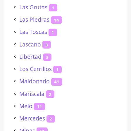
⚬
Las Grutas
1
⚬
Las Piedras
14
⚬
Las Toscas
1
⚬
Lascano
3
⚬
Libertad
3
⚬
Los Cerrillos
1
⚬
Maldonado
41
⚬
Mariscala
2
⚬
Melo
11
⚬
Mercedes
2
⚬
Minas