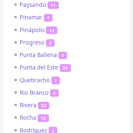
⚬
Paysandú
11
⚬
Pinamar
1
⚬
Piriápolis
14
⚬
Progreso
2
⚬
Punta Ballena
3
⚬
Punta del Este
35
⚬
Quebracho
1
⚬
Rio Branco
5
⚬
Rivera
22
⚬
Rocha
12
⚬
Rodríguez
2