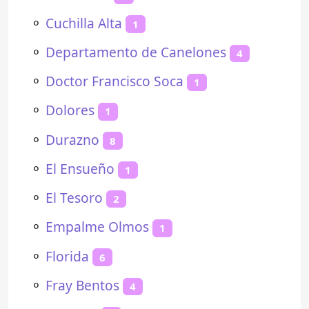
⚬
Cuchilla Alta
1
⚬
Departamento de Canelones
4
⚬
Doctor Francisco Soca
1
⚬
Dolores
1
⚬
Durazno
8
⚬
El Ensueño
1
⚬
El Tesoro
2
⚬
Empalme Olmos
1
⚬
Florida
6
⚬
Fray Bentos
4