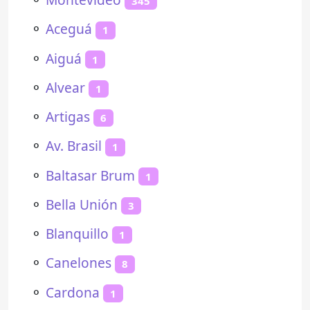
345
⚬
Aceguá
1
⚬
Aiguá
1
⚬
Alvear
1
⚬
Artigas
6
⚬
Av. Brasil
1
⚬
Baltasar Brum
1
⚬
Bella Unión
3
⚬
Blanquillo
1
⚬
Canelones
8
⚬
Cardona
1