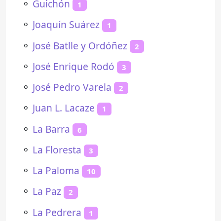
⚬
Guichón
1
⚬
Joaquín Suárez
1
⚬
José Batlle y Ordóñez
2
⚬
José Enrique Rodó
3
⚬
José Pedro Varela
2
⚬
Juan L. Lacaze
1
⚬
La Barra
6
⚬
La Floresta
3
⚬
La Paloma
10
⚬
La Paz
2
⚬
La Pedrera
1