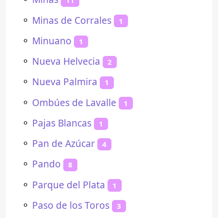
11
⚬
Minas de Corrales
1
⚬
Minuano
1
⚬
Nueva Helvecia
2
⚬
Nueva Palmira
1
⚬
Ombúes de Lavalle
1
⚬
Pajas Blancas
1
⚬
Pan de Azúcar
4
⚬
Pando
8
⚬
Parque del Plata
1
⚬
Paso de los Toros
3