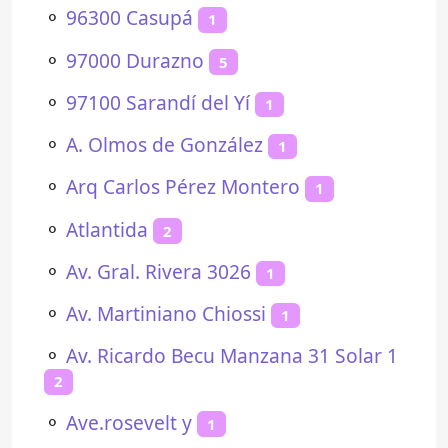
⚬
96300 Casupá
1
⚬
97000 Durazno
5
⚬
97100 Sarandí del Yí
1
⚬
A. Olmos de González
1
⚬
Arq Carlos Pérez Montero
1
⚬
Atlantida
2
⚬
Av. Gral. Rivera 3026
1
⚬
Av. Martiniano Chiossi
1
⚬
Av. Ricardo Becu Manzana 31 Solar 1
2
⚬
Ave.rosevelt y
1