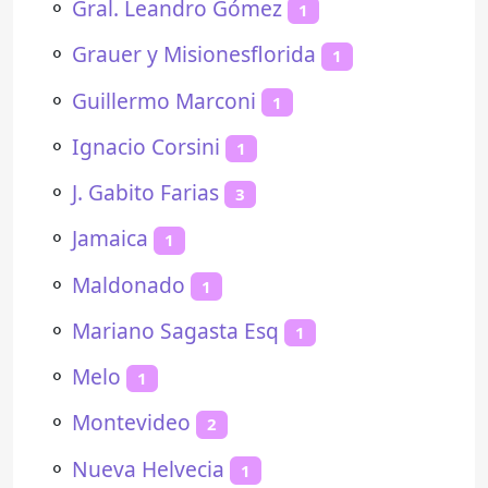
⚬
Gral. Leandro Gómez
1
⚬
Grauer y Misionesflorida
1
⚬
Guillermo Marconi
1
⚬
Ignacio Corsini
1
⚬
J. Gabito Farias
3
⚬
Jamaica
1
⚬
Maldonado
1
⚬
Mariano Sagasta Esq
1
⚬
Melo
1
⚬
Montevideo
2
⚬
Nueva Helvecia
1