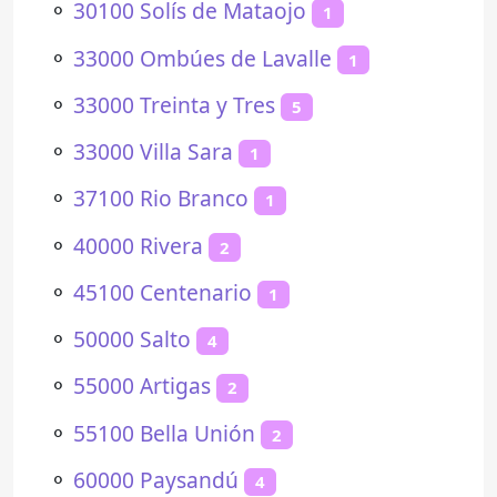
⚬
30100 Solís de Mataojo
1
⚬
33000 Ombúes de Lavalle
1
⚬
33000 Treinta y Tres
5
⚬
33000 Villa Sara
1
⚬
37100 Rio Branco
1
⚬
40000 Rivera
2
⚬
45100 Centenario
1
⚬
50000 Salto
4
⚬
55000 Artigas
2
⚬
55100 Bella Unión
2
⚬
60000 Paysandú
4