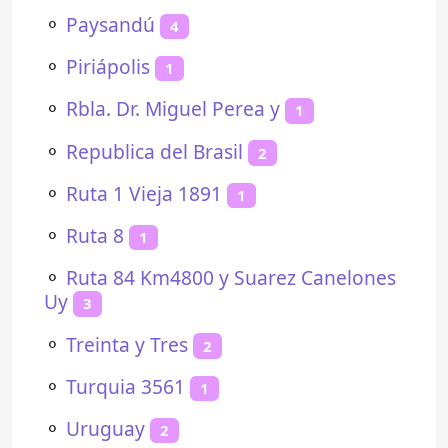
⚬
Paysandú
4
⚬
Piriápolis
1
⚬
Rbla. Dr. Miguel Perea y
1
⚬
Republica del Brasil
2
⚬
Ruta 1 Vieja 1891
1
⚬
Ruta 8
1
⚬
Ruta 84 Km4800 y Suarez Canelones
Uy
3
⚬
Treinta y Tres
2
⚬
Turquia 3561
1
⚬
Uruguay
2