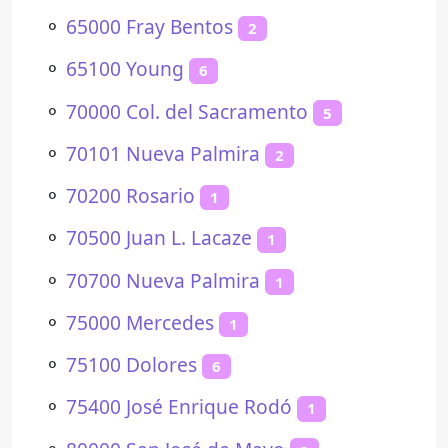
⚬
65000 Fray Bentos
2
⚬
65100 Young
6
⚬
70000 Col. del Sacramento
5
⚬
70101 Nueva Palmira
2
⚬
70200 Rosario
1
⚬
70500 Juan L. Lacaze
1
⚬
70700 Nueva Palmira
1
⚬
75000 Mercedes
1
⚬
75100 Dolores
6
⚬
75400 José Enrique Rodó
1