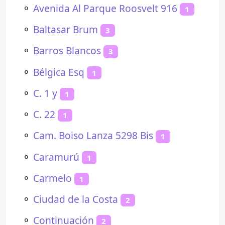
⚬
Avenida Al Parque Roosvelt 916
1
⚬
Baltasar Brum
3
⚬
Barros Blancos
3
⚬
Bélgica Esq
1
⚬
C. 1 y
1
⚬
C. 22
1
⚬
Cam. Boiso Lanza 5298 Bis
1
⚬
Caramurú
1
⚬
Carmelo
1
⚬
Ciudad de la Costa
2
⚬
Continuación
2