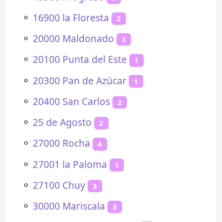
⚬
16900 la Floresta
2
⚬
20000 Maldonado
3
⚬
20100 Punta del Este
1
⚬
20300 Pan de Azúcar
1
⚬
20400 San Carlos
2
⚬
25 de Agosto
2
⚬
27000 Rocha
4
⚬
27001 la Paloma
1
⚬
27100 Chuy
3
⚬
30000 Mariscala
3