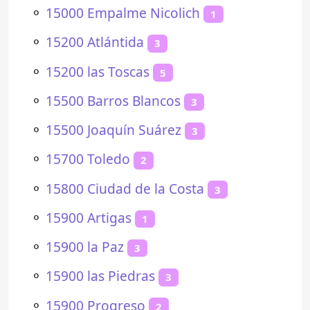
⚬
15000 Empalme Nicolich
1
⚬
15200 Atlántida
3
⚬
15200 las Toscas
5
⚬
15500 Barros Blancos
3
⚬
15500 Joaquín Suárez
3
⚬
15700 Toledo
2
⚬
15800 Ciudad de la Costa
3
⚬
15900 Artigas
1
⚬
15900 la Paz
3
⚬
15900 las Piedras
3
⚬
15900 Progreso
2