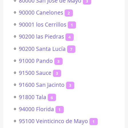
⚬
80000 San José de Mayo
3
⚬
90000 Canelones
2
⚬
90001 los Cerrillos
1
⚬
90200 las Piedras
4
⚬
90200 Santa Lucía
7
⚬
91000 Pando
3
⚬
91500 Sauce
3
⚬
91600 San Jacinto
3
⚬
91800 Tala
6
⚬
94000 Florida
1
⚬
95100 Veinticinco de Mayo
1