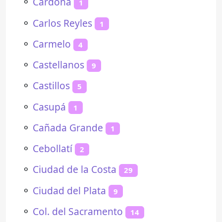
⚬
Cardona
1
⚬
Carlos Reyles
1
⚬
Carmelo
4
⚬
Castellanos
9
⚬
Castillos
5
⚬
Casupá
1
⚬
Cañada Grande
1
⚬
Cebollatí
2
⚬
Ciudad de la Costa
29
⚬
Ciudad del Plata
9
⚬
Col. del Sacramento
14