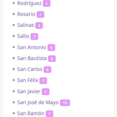
⚬
Rodríguez
1
⚬
Rosario
1
⚬
Salinas
3
⚬
Salto
7
⚬
San Antonio
5
⚬
San Bautista
5
⚬
San Carlos
6
⚬
San Félix
1
⚬
San Javier
1
⚬
San José de Mayo
15
⚬
San Ramón
7