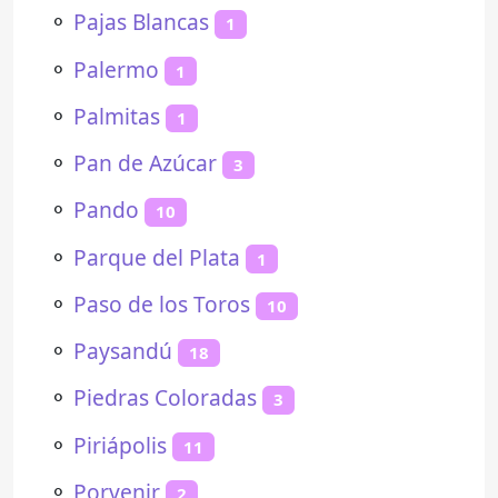
⚬
Pajas Blancas
1
⚬
Palermo
1
⚬
Palmitas
1
⚬
Pan de Azúcar
3
⚬
Pando
10
⚬
Parque del Plata
1
⚬
Paso de los Toros
10
⚬
Paysandú
18
⚬
Piedras Coloradas
3
⚬
Piriápolis
11
⚬
Porvenir
2