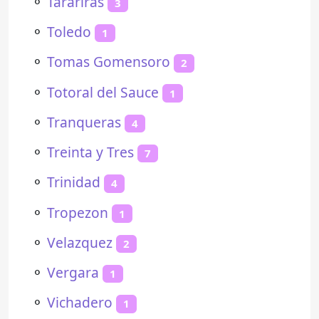
⚬
Tarariras
3
⚬
Toledo
1
⚬
Tomas Gomensoro
2
⚬
Totoral del Sauce
1
⚬
Tranqueras
4
⚬
Treinta y Tres
7
⚬
Trinidad
4
⚬
Tropezon
1
⚬
Velazquez
2
⚬
Vergara
1
⚬
Vichadero
1