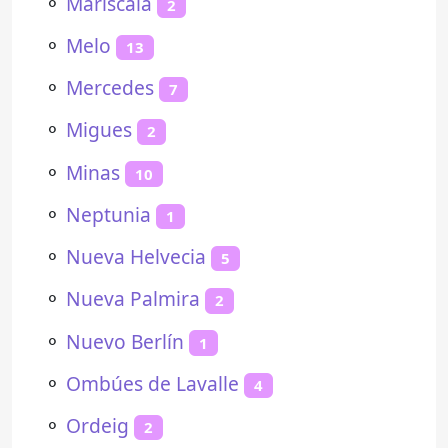
⚬
Mariscala
2
⚬
Melo
13
⚬
Mercedes
7
⚬
Migues
2
⚬
Minas
10
⚬
Neptunia
1
⚬
Nueva Helvecia
5
⚬
Nueva Palmira
2
⚬
Nuevo Berlín
1
⚬
Ombúes de Lavalle
4
⚬
Ordeig
2