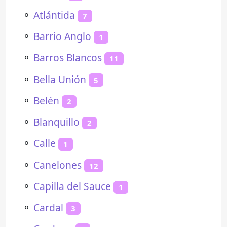
⚬
Atlántida
7
⚬
Barrio Anglo
1
⚬
Barros Blancos
11
⚬
Bella Unión
5
⚬
Belén
2
⚬
Blanquillo
2
⚬
Calle
1
⚬
Canelones
12
⚬
Capilla del Sauce
1
⚬
Cardal
3