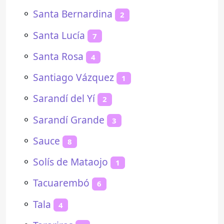
⚬
Santa Bernardina
2
⚬
Santa Lucía
7
⚬
Santa Rosa
4
⚬
Santiago Vázquez
1
⚬
Sarandí del Yí
2
⚬
Sarandí Grande
3
⚬
Sauce
8
⚬
Solís de Mataojo
1
⚬
Tacuarembó
6
⚬
Tala
4