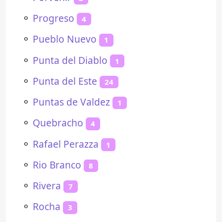
⚬
Progreso
4
⚬
Pueblo Nuevo
1
⚬
Punta del Diablo
1
⚬
Punta del Este
24
⚬
Puntas de Valdez
1
⚬
Quebracho
4
⚬
Rafael Perazza
1
⚬
Rio Branco
8
⚬
Rivera
7
⚬
Rocha
3