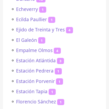
⚬
Echeverry
1
⚬
Ecilda Paullier
1
⚬
Ejido de Treinta y Tres
4
⚬
El Galeón
1
⚬
Empalme Olmos
4
⚬
Estación Atlántida
3
⚬
Estación Pedrera
1
⚬
Estación Porvenir
1
⚬
Estación Tapia
1
⚬
Florencio Sánchez
1