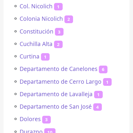
⚬
Col. Nicolich
1
⚬
Colonia Nicolich
2
⚬
Constitución
3
⚬
Cuchilla Alta
2
⚬
Curtina
1
⚬
Departamento de Canelones
6
⚬
Departamento de Cerro Largo
1
⚬
Departamento de Lavalleja
1
⚬
Departamento de San José
4
⚬
Dolores
3
⚬
Durazno
10