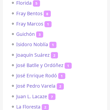
⚬
Florida
5
⚬
Fray Bentos
8
⚬
Fray Marcos
1
⚬
Guichón
3
⚬
Isidoro Noblía
1
⚬
Joaquín Suárez
2
⚬
José Batlle y Ordóñez
1
⚬
José Enrique Rodó
1
⚬
José Pedro Varela
2
⚬
Juan L. Lacaze
7
⚬
La Floresta
2