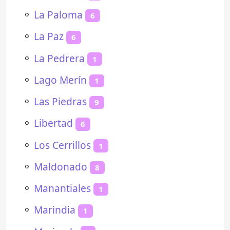
⚬
La Paloma
6
⚬
La Paz
6
⚬
La Pedrera
1
⚬
Lago Merín
1
⚬
Las Piedras
9
⚬
Libertad
6
⚬
Los Cerrillos
1
⚬
Maldonado
8
⚬
Manantiales
1
⚬
Marindia
1