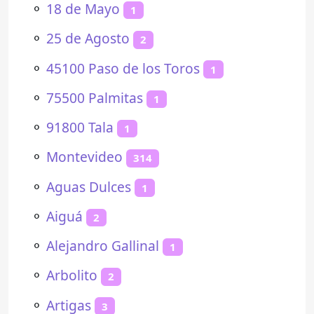
⚬
18 de Mayo
1
⚬
25 de Agosto
2
⚬
45100 Paso de los Toros
1
⚬
75500 Palmitas
1
⚬
91800 Tala
1
⚬
Montevideo
314
⚬
Aguas Dulces
1
⚬
Aiguá
2
⚬
Alejandro Gallinal
1
⚬
Arbolito
2
⚬
Artigas
3