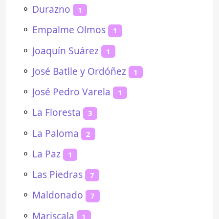
⚬
Durazno
1
⚬
Empalme Olmos
1
⚬
Joaquín Suárez
1
⚬
José Batlle y Ordóñez
1
⚬
José Pedro Varela
1
⚬
La Floresta
3
⚬
La Paloma
2
⚬
La Paz
1
⚬
Las Piedras
7
⚬
Maldonado
7
⚬
Mariscala
1