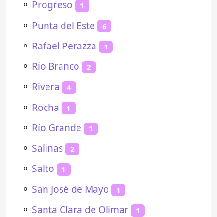
⚬
Progreso
1
⚬
Punta del Este
6
⚬
Rafael Perazza
1
⚬
Rio Branco
2
⚬
Rivera
4
⚬
Rocha
1
⚬
Río Grande
1
⚬
Salinas
2
⚬
Salto
1
⚬
San José de Mayo
1
⚬
Santa Clara de Olimar
1