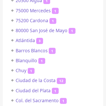
⚬
20500 Aiguá
1
⚬
75000 Mercedes
1
⚬
75200 Cardona
1
⚬
80000 San José de Mayo
1
⚬
Atlántida
3
⚬
Barros Blancos
1
⚬
Blanquillo
1
⚬
Chuy
1
⚬
Ciudad de la Costa
12
⚬
Ciudad del Plata
1
⚬
Col. del Sacramento
1