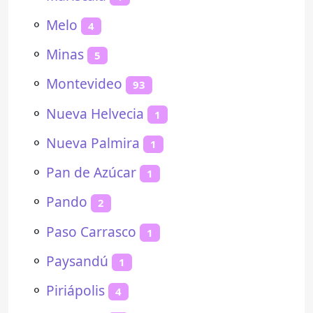
⚬
Melo
4
⚬
Minas
5
⚬
Montevideo
93
⚬
Nueva Helvecia
1
⚬
Nueva Palmira
1
⚬
Pan de Azúcar
1
⚬
Pando
2
⚬
Paso Carrasco
1
⚬
Paysandú
1
⚬
Piriápolis
4