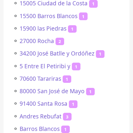
⚬
15005 Ciudad de la Costa
1
⚬
15500 Barros Blancos
1
⚬
15900 las Piedras
1
⚬
27000 Rocha
2
⚬
34200 José Batlle y Ordóñez
1
⚬
5 Entre El Petiribi y
1
⚬
70600 Tarariras
1
⚬
80000 San José de Mayo
1
⚬
91400 Santa Rosa
1
⚬
Andres Rebufat
3
⚬
Barros Blancos
1