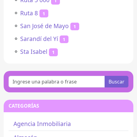
1
⚬
Ruta 8
1
⚬
San José de Mayo
1
⚬
Sarandí del Yí
1
⚬
Sta Isabel
1
Buscar
CATEGORÍAS
Agencia Inmobiliaria