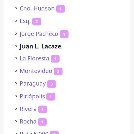
⚬
Cno. Hudson
1
⚬
Esq.
2
⚬
Jorge Pacheco
1
⚬
Juan L. Lacaze
⚬
La Floresta
1
⚬
Montevideo
2
⚬
Paraguay
3
⚬
Piriápolis
1
⚬
Rivera
1
⚬
Rocha
1
⚬
Ruta 5 000