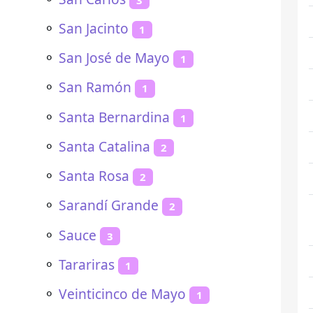
⚬
San Jacinto
1
⚬
San José de Mayo
1
⚬
San Ramón
1
⚬
Santa Bernardina
1
⚬
Santa Catalina
2
⚬
Santa Rosa
2
⚬
Sarandí Grande
2
⚬
Sauce
3
⚬
Tarariras
1
⚬
Veinticinco de Mayo
1