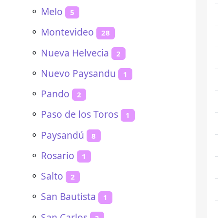
⚬
Melo
5
⚬
Montevideo
28
⚬
Nueva Helvecia
2
⚬
Nuevo Paysandu
1
⚬
Pando
2
⚬
Paso de los Toros
1
⚬
Paysandú
8
⚬
Rosario
1
⚬
Salto
2
⚬
San Bautista
1
⚬
San Carlos
3