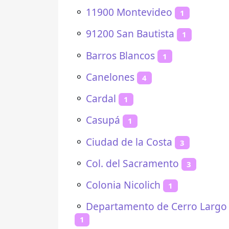
⚬
11900 Montevideo
1
⚬
91200 San Bautista
1
⚬
Barros Blancos
1
⚬
Canelones
4
⚬
Cardal
1
⚬
Casupá
1
⚬
Ciudad de la Costa
3
⚬
Col. del Sacramento
3
⚬
Colonia Nicolich
1
⚬
Departamento de Cerro Largo
1