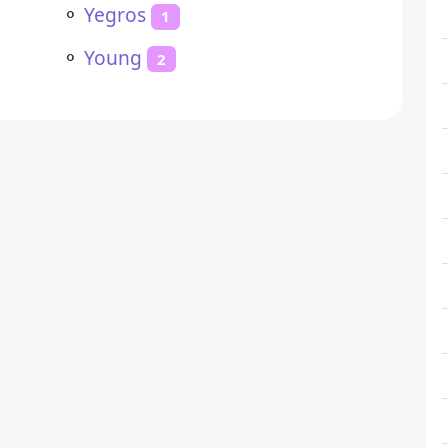
⚬
Yegros
1
⚬
Young
2