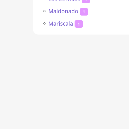
⚬
Maldonado
1
⚬
Mariscala
1