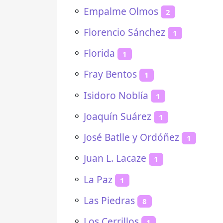
⚬
Empalme Olmos
2
⚬
Florencio Sánchez
1
⚬
Florida
1
⚬
Fray Bentos
1
⚬
Isidoro Noblía
1
⚬
Joaquín Suárez
1
⚬
José Batlle y Ordóñez
1
⚬
Juan L. Lacaze
1
⚬
La Paz
1
⚬
Las Piedras
8
⚬
Los Cerrillos
1