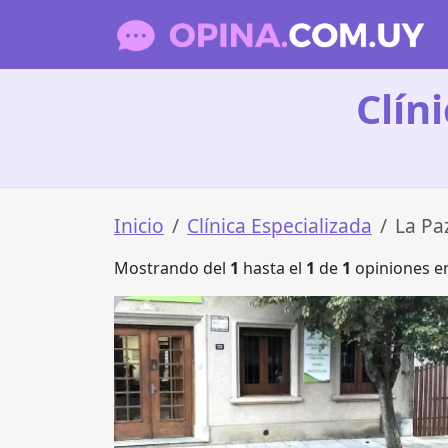
Clín
Inicio
Clínica Especializada
La Pa
Mostrando del
1
hasta el
1
de
1
opiniones en