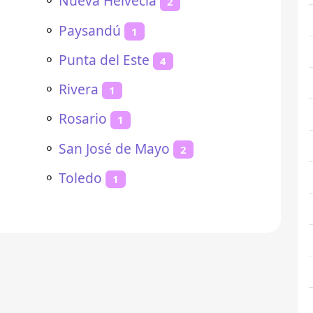
⚬
Nueva Helvecia
2
⚬
Paysandú
1
⚬
Punta del Este
4
⚬
Rivera
1
⚬
Rosario
1
⚬
San José de Mayo
2
⚬
Toledo
1