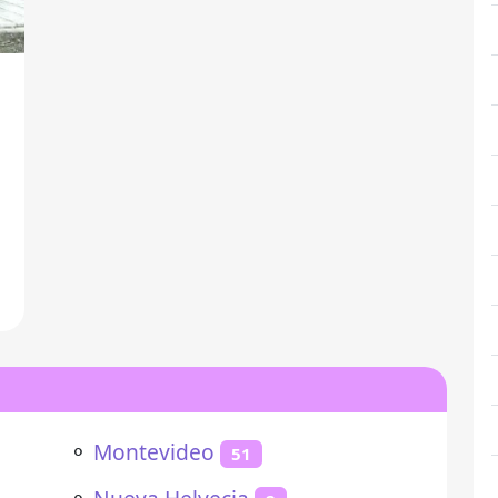
⚬
Montevideo
51