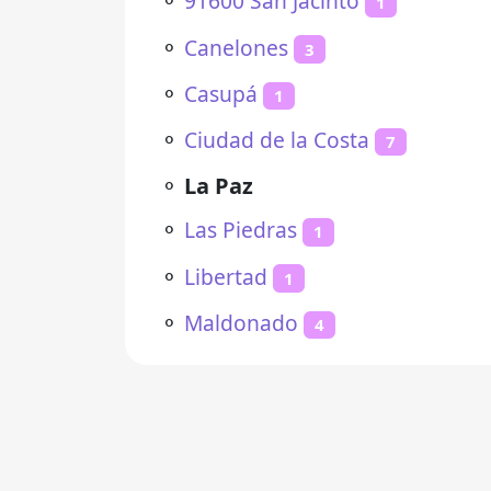
⚬
91600 San Jacinto
1
⚬
Canelones
3
⚬
Casupá
1
⚬
Ciudad de la Costa
7
⚬
La Paz
⚬
Las Piedras
1
⚬
Libertad
1
⚬
Maldonado
4