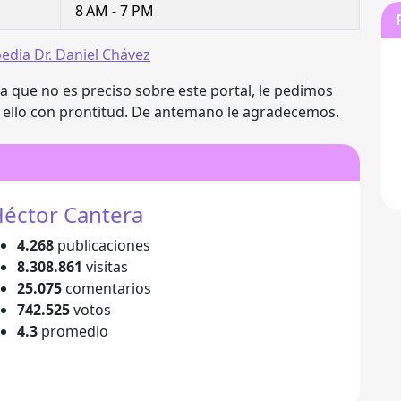
8 AM - 7 PM
edia Dr. Daniel Chávez
ea que no es preciso sobre este portal, le pedimos
llo con prontitud. De antemano le agradecemos.
éctor Cantera
4.268
publicaciones
8.308.861
visitas
25.075
comentarios
742.525
votos
4.3
promedio