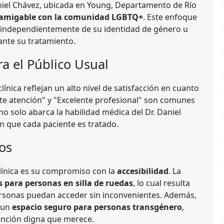
aniel Chávez, ubicada en Young, Departamento de Río
amigable con la comunidad LGBTQ+
. Este enfoque
s, independientemente de su identidad de género u
ante su tratamiento.
ra el Público Usual
ínica reflejan un alto nivel de satisfacción en cuanto
nte atención" y "Excelente profesional" son comunes
 no solo abarca la habilidad médica del Dr. Daniel
n que cada paciente es tratado.
dos
línica es su compromiso con la
accesibilidad
. La
s para personas en silla de ruedas
, lo cual resulta
ersonas puedan acceder sin inconvenientes. Además,
r un
espacio seguro para personas transgénero
,
ención digna que merece.