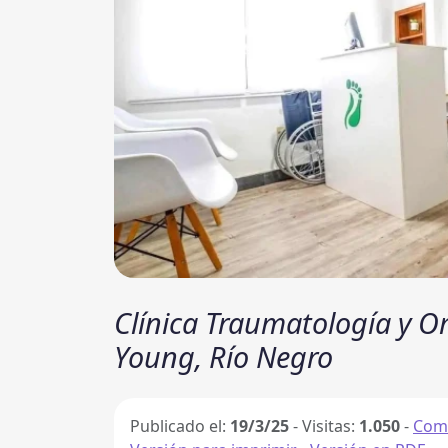
Clínica Traumatología y Or
Young, Río Negro
Publicado el:
19/3/25
-
Visitas:
1.050
-
Comp