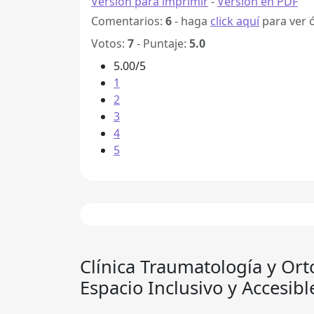
Versión para imprimir
-
Versión en PDF
Comentarios:
6
- haga
click aquí
para ver 
Votos:
7
- Puntaje:
5.0
5.00/5
1
2
3
4
5
Clínica Traumatología y Ort
Espacio Inclusivo y Accesibl