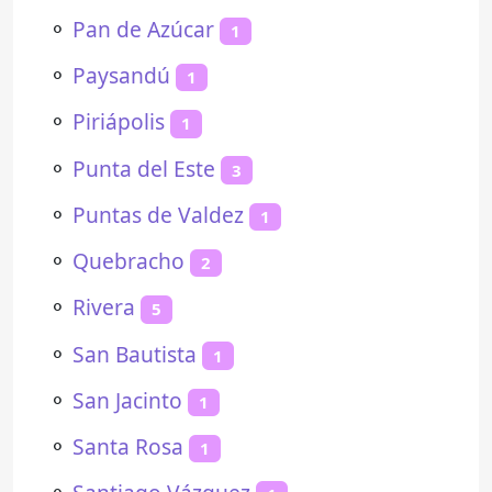
⚬
Pan de Azúcar
1
⚬
Paysandú
1
⚬
Piriápolis
1
⚬
Punta del Este
3
⚬
Puntas de Valdez
1
⚬
Quebracho
2
⚬
Rivera
5
⚬
San Bautista
1
⚬
San Jacinto
1
⚬
Santa Rosa
1