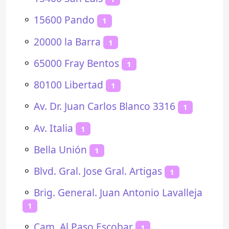
⚬
15600 Pando
1
⚬
20000 la Barra
1
⚬
65000 Fray Bentos
1
⚬
80100 Libertad
1
⚬
Av. Dr. Juan Carlos Blanco 3316
1
⚬
Av. Italia
1
⚬
Bella Unión
1
⚬
Blvd. Gral. Jose Gral. Artigas
1
⚬
Brig. General. Juan Antonio Lavalleja
1
⚬
Cam. Al Paso Escobar
1