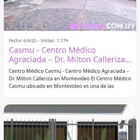
Fecha: 6/4/25 - Visitas: 1.179
Casmu - Centro Médico
Agraciada – Dr. Milton Calleriza -
Montevideo
Centro Médico Casmu - Centro Médico Agraciada –
Dr. Milton Calleriza en Montevideo El Centro Médico
Casmu ubicado en Montevideo es una de las