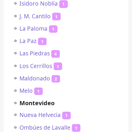
⚬
Isidoro Noblía
1
⚬
J. M. Cantilo
1
⚬
La Paloma
1
⚬
La Paz
1
⚬
Las Piedras
4
⚬
Los Cerrillos
1
⚬
Maldonado
2
⚬
Melo
1
⚬
Montevideo
⚬
Nueva Helvecia
1
⚬
Ombúes de Lavalle
1