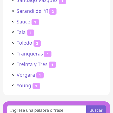
⚬
Santiago Vázquez
1
⚬
Sarandí del Yí
2
⚬
Sauce
1
⚬
Tala
1
⚬
Toledo
2
⚬
Tranqueras
1
⚬
Treinta y Tres
1
⚬
Vergara
1
⚬
Young
1
Buscar