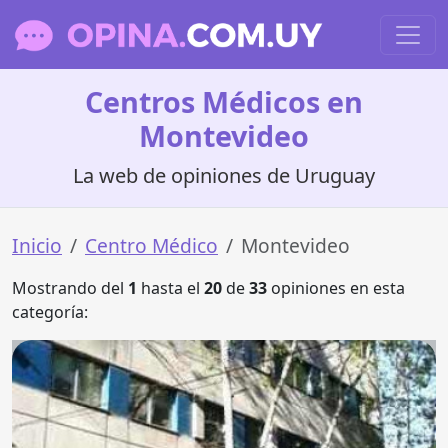
Centros Médicos en
Montevideo
La web de opiniones de Uruguay
Inicio
Centro Médico
Montevideo
Mostrando del
1
hasta el
20
de
33
opiniones en esta
categoría: