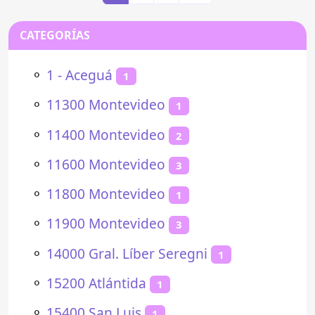
CATEGORÍAS
⚬
1 - Aceguá
1
⚬
11300 Montevideo
1
⚬
11400 Montevideo
2
⚬
11600 Montevideo
3
⚬
11800 Montevideo
1
⚬
11900 Montevideo
3
⚬
14000 Gral. Líber Seregni
1
⚬
15200 Atlántida
1
⚬
15400 San Luis
1