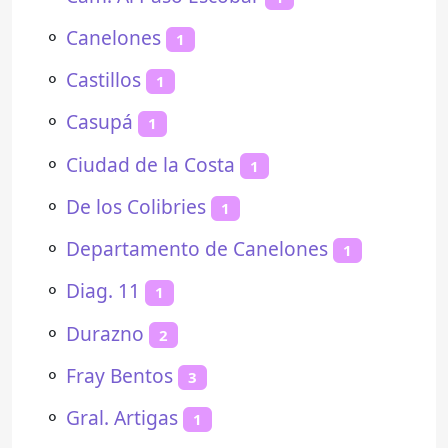
⚬
Canelones
1
⚬
Castillos
1
⚬
Casupá
1
⚬
Ciudad de la Costa
1
⚬
De los Colibries
1
⚬
Departamento de Canelones
1
⚬
Diag. 11
1
⚬
Durazno
2
⚬
Fray Bentos
3
⚬
Gral. Artigas
1