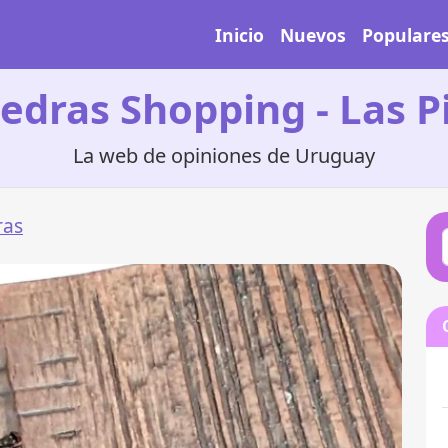
Inicio
Nuevos
Populare
iedras Shopping - Las P
La web de opiniones de Uruguay
ras