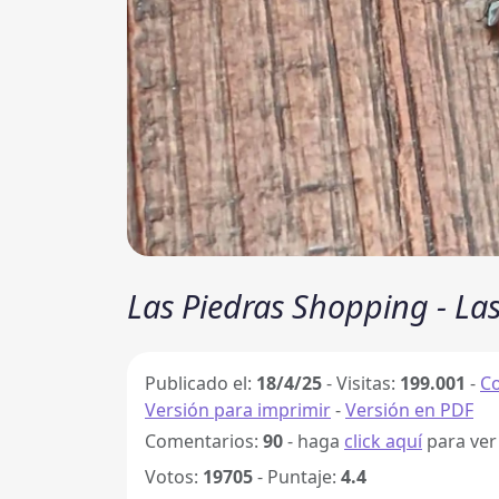
Las Piedras Shopping - La
Publicado el:
18/4/25
-
Visitas:
199.001
-
C
Versión para imprimir
-
Versión en PDF
Comentarios:
90
- haga
click aquí
para ver
Votos:
19705
- Puntaje:
4.4