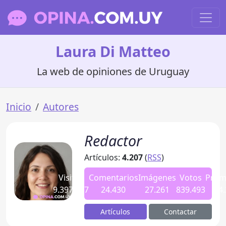
Laura Di Matteo
La web de opiniones de Uruguay
Inicio
Autores
Redactor
Artículos:
4.207
(
RSS
)
Visitas
Comentarios
Imágenes
Votos
Prom
9.397.437
24.430
27.261
839.493
4.
Artículos
Contactar