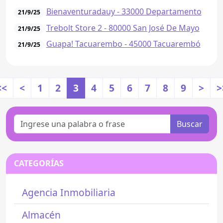
Bienaventuradauy - 33000 Departamento
21/9/25
Trebolt Store 2 - 80000 San José De Mayo
21/9/25
Guapa! Tacuarembo - 45000 Tacuarembó
21/9/25
<<
<
1
2
3
4
5
6
7
8
9
>
>
Buscar
CATEGORÍAS
Agencia Inmobiliaria
Almacén