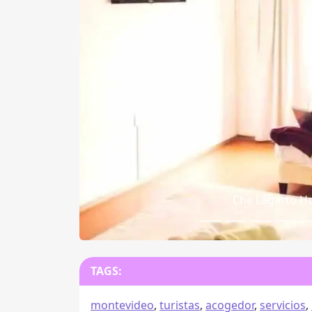
Anterior
Che Lagarto Ho
TAGS:
montevideo
,
turistas
,
acogedor
,
servicios
,