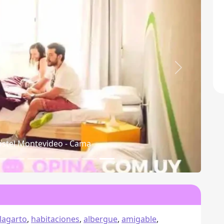
Siguiente
stel Montevideo - Videos
lagarto
,
habitaciones
,
albergue
,
amigable
,