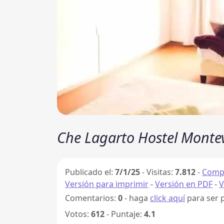
Che Lagarto Hostel Monte
Publicado el:
7/1/25
-
Visitas:
7.812
-
Compa
Versión para imprimir
-
Versión en PDF
-
V
Comentarios:
0
- haga
click aquí
para ser 
Votos:
612
- Puntaje:
4.1