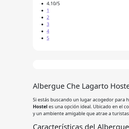
4.10/5
1
2
3
4
5
Albergue
Che Lagarto Host
Si estás buscando un lugar acogedor para 
Hostel
es una opción ideal. Ubicado en el c
y un ambiente amigable que atrae a turista
Características del Albergu